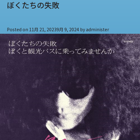
よ
ぼくたちの失敗
な
ら
ぼ
Posted on
11月 21, 2023
9月 9, 2024
by
administer
く
の
と
も
だ
ち
へ
の