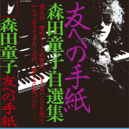
女
へ
の