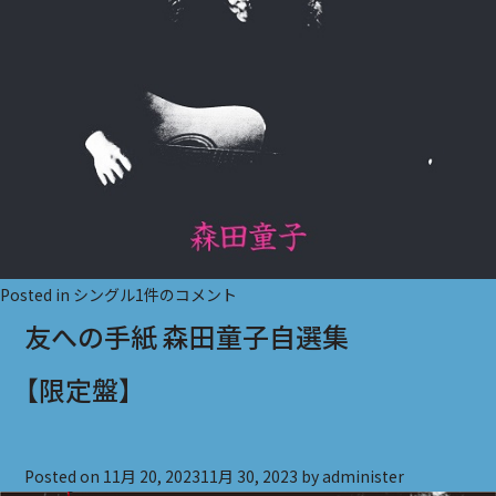
セ
Posted in
シングル
1件のコメント
ル
友への手紙 森田童子自選集
ロ
【限定盤】
イ
ド
の
Posted on
11月 20, 2023
11月 30, 2023
by
administer
少