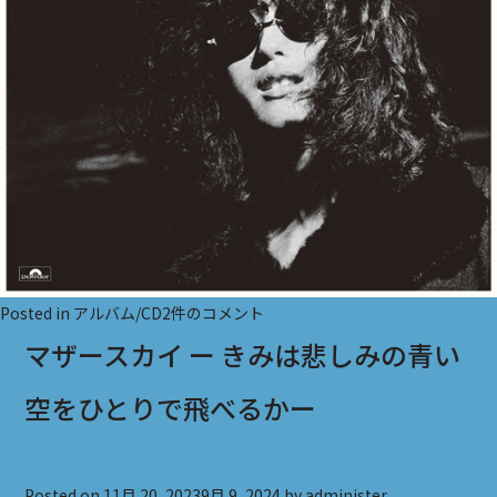
GOOD
Posted in
アルバム/CD
2件のコメント
BYE
マザースカイ ー きみは悲しみの青い
グ
空をひとりで飛べるかー
ッ
ド
バ
Posted on
11月 20, 2023
9月 9, 2024
by
administer