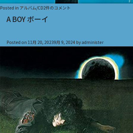
マ
Posted in
アルバム/CD
2件のコメント
ザ
A BOY ボーイ
ー
ス
カ
Posted on
11月 20, 2023
9月 9, 2024
by
administer
イ
ー
き
み
は
悲
し
み
の
青
い