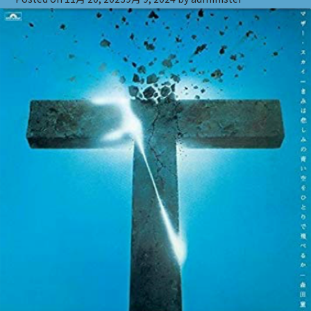
イ
へ
の